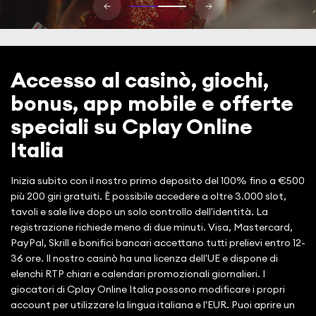
Accesso al casinò, giochi,
bonus, app mobile e offerte
speciali su Cplay Online
Italia
Inizia subito con il nostro primo deposito del 100% fino a €500
più 200 giri gratuiti. È possibile accedere a oltre 3.000 slot,
tavoli e sale live dopo un solo controllo dell'identità. La
registrazione richiede meno di due minuti. Visa, Mastercard,
PayPal, Skrill e bonifici bancari accettano tutti prelievi entro 12-
36 ore. Il nostro casinò ha una licenza dell'UE e dispone di
elenchi RTP chiari e calendari promozionali giornalieri. I
giocatori di Cplay Online Italia possono modificare i propri
account per utilizzare la lingua italiana e l'EUR. Puoi aprire un