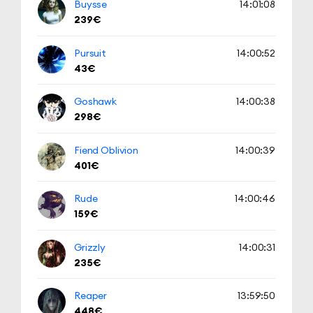
Buysse
14:01:08
239€
Pursuit
14:00:52
43€
Goshawk
14:00:38
298€
Fiend Oblivion
14:00:39
401€
Rude
14:00:46
159€
Grizzly
14:00:31
235€
Reaper
13:59:50
448€