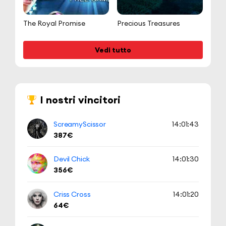
The Royal Promise
Precious Treasures
Vedi tutto
I nostri vincitori
ScreamyScissor
14:01:43
387€
Devil Chick
14:01:30
356€
Criss Cross
14:01:20
64€