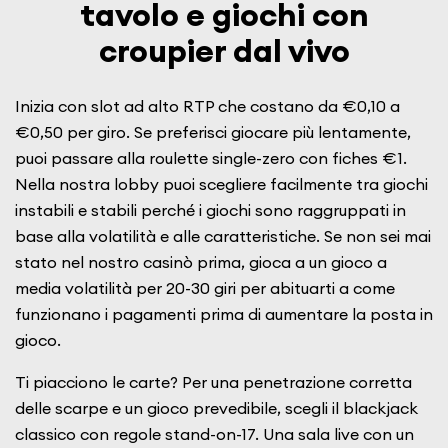
tavolo e giochi con
croupier dal vivo
Inizia con slot ad alto RTP che costano da €0,10 a
€0,50 per giro. Se preferisci giocare più lentamente,
puoi passare alla roulette single-zero con fiches €1.
Nella nostra lobby puoi scegliere facilmente tra giochi
instabili e stabili perché i giochi sono raggruppati in
base alla volatilità e alle caratteristiche. Se non sei mai
stato nel nostro casinò prima, gioca a un gioco a
media volatilità per 20-30 giri per abituarti a come
funzionano i pagamenti prima di aumentare la posta in
gioco.
Ti piacciono le carte? Per una penetrazione corretta
delle scarpe e un gioco prevedibile, scegli il blackjack
classico con regole stand-on-17. Una sala live con un