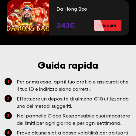
Da Hong Bao
343€
Giocare
Guida rapida
Per prima cosa, apri il tuo profilo e assicurati che
il tuo ID e indirizzo siano corretti.
Effettuare un deposito di almeno €10 utilizzando
uno dei metodi suggeriti.
Nel pannello Gioco Responsabile puoi impostare
dei limiti per ogni giorno e per ogni settimana.
Prova alcune slot a bassa volatilità per abituarti