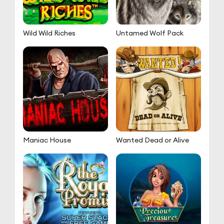
Wild Wild Riches
Untamed Wolf Pack
Maniac House
Wanted Dead or Alive