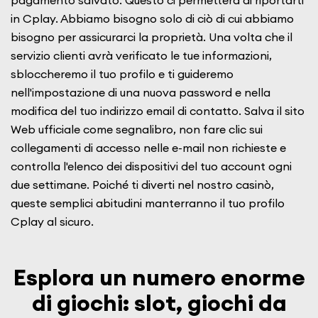
pagamento salvato. Questo ci permetterà di riportarti
in Cplay. Abbiamo bisogno solo di ciò di cui abbiamo
bisogno per assicurarci la proprietà. Una volta che il
servizio clienti avrà verificato le tue informazioni,
sbloccheremo il tuo profilo e ti guideremo
nell'impostazione di una nuova password e nella
modifica del tuo indirizzo email di contatto. Salva il sito
Web ufficiale come segnalibro, non fare clic sui
collegamenti di accesso nelle e-mail non richieste e
controlla l'elenco dei dispositivi del tuo account ogni
due settimane. Poiché ti diverti nel nostro casinò,
queste semplici abitudini manterranno il tuo profilo
Cplay al sicuro.
Esplora un numero enorme
di giochi: slot, giochi da