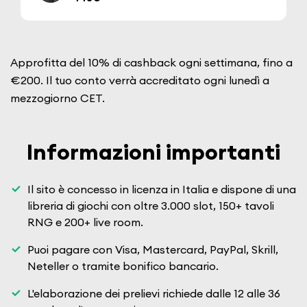
Approfitta del 10% di cashback ogni settimana, fino a
€200. Il tuo conto verrà accreditato ogni lunedì a
mezzogiorno CET.
Informazioni importanti
Il sito è concesso in licenza in Italia e dispone di una
libreria di giochi con oltre 3.000 slot, 150+ tavoli
RNG e 200+ live room.
Puoi pagare con Visa, Mastercard, PayPal, Skrill,
Neteller o tramite bonifico bancario.
L'elaborazione dei prelievi richiede dalle 12 alle 36