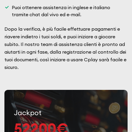
Puoi ottenere assistenza in inglese e italiano
tramite chat dal vivo ed e-mail.
Dopo la verifica, è più facile effettuare pagamenti e
riavere indietro i tuoi soldi, e puoi iniziare a giocare
subito. Il nostro team di assistenza clienti è pronto ad
aiutarti in ogni fase, dalla registrazione al controllo dei
tuoi documenti, così iniziare a usare Cplay sarà facile e
sicuro.
Jackpot
52200€