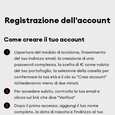
Registrazione dell'account
Come creare il tuo account
L'apertura del modulo di iscrizione, l'inserimento
del tuo indirizzo email, la creazione di una
password complessa, la scelta di € come valuta
del tuo portafoglio, la selezione della casella per
confermare la tua età e il clic su "Crea account"
richiederanno meno di due minuti.
Per accedere subito, controlla la tua email e
clicca sul link che dice "Verifica"
Dopo il primo accesso, aggiungi il tuo nome
completo, la data di nascita e l'indirizzo al tuo