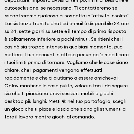
depositare, imposta avvisi di tempo, limiti di sessione e
autoesclusione, se necessario. Ti contatteremo se
riscontreremo qualcosa di sospetto in "attività insolite"
L'assistenza tramite chat ed e-mail è disponibile 24 ore
su 24, sette giorni su sette e il tempo di prima risposta
è solitamente inferiore a pochi minuti. Se ritieni che il
casinò sia troppo intenso in qualsiasi momento, puoi
mettere il tuo account in attesa per un po 'e modificare
i tuoi limiti prima di tornare. Vogliamo che le cose siano
chiare, che i pagamenti vengano effettuati
rapidamente e che ci aiutiamo a essere amichevoli.
Cplay mantiene le cose pulite, veloci e facili da seguire
sia che ti piacciano brevi sessioni mobili o giochi
desktop più lunghi. Metti € nel tuo portafoglio, scegli
un gioco che ti piace e lascia che siano gli strumenti a
fare il lavoro mentre giochi al comando.