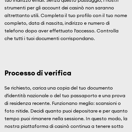
tuo indirizzo email. Senza questo passaggio, i nostri
strumenti per gli account dei casinò non saranno
altrettanto utili. Completa il tuo profilo con il tuo nome
completo, data di nascita, indirizzo e numero di
telefono dopo aver effettuato l'accesso. Controlla
che tutti i tuoi documenti corrispondano.
Processo di verifica
Se richiesto, carica una copia del tuo documento
d'identità nazionale o del tuo passaporto e una prova
di residenza recente. Funzionano meglio: scansioni o
foto nitide. Decidi quanto puoi depositare e per quanto
tempo puoi rimanere nella sessione. In questo modo, la
nostra piattaforma di casinò continua a tenere sotto