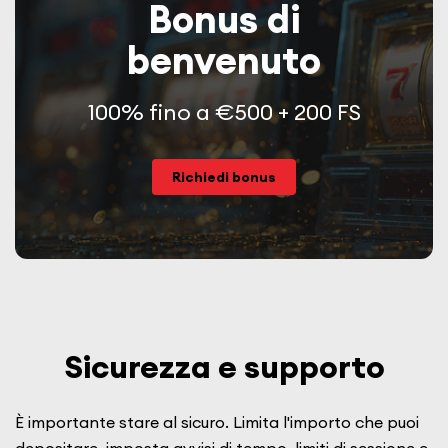
Bonus di
benvenuto
100% fino a €500 + 200 FS
Richiedi bonus
Sicurezza e supporto
È importante stare al sicuro. Limita l'importo che puoi