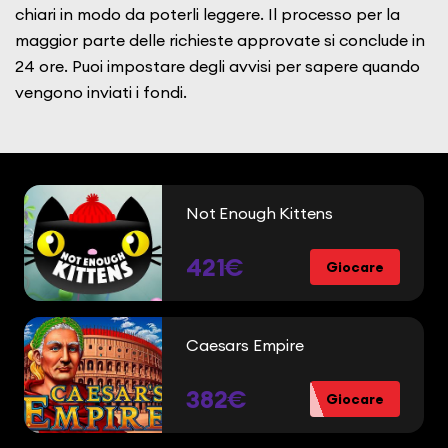
chiari in modo da poterli leggere. Il processo per la
maggior parte delle richieste approvate si conclude in
24 ore. Puoi impostare degli avvisi per sapere quando
vengono inviati i fondi.
Not Enough Kittens
421€
Giocare
Caesars Empire
382€
Giocare