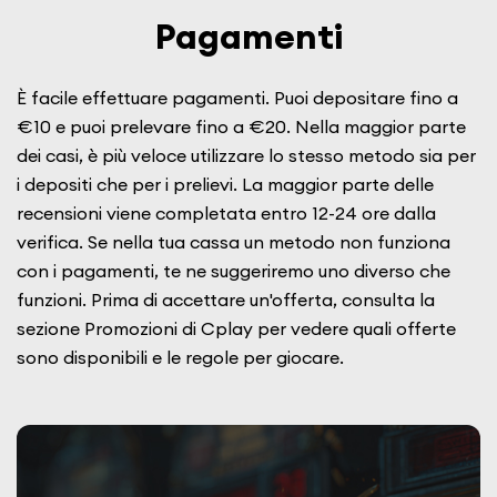
Pagamenti
È facile effettuare pagamenti. Puoi depositare fino a
€10 e puoi prelevare fino a €20. Nella maggior parte
dei casi, è più veloce utilizzare lo stesso metodo sia per
i depositi che per i prelievi. La maggior parte delle
recensioni viene completata entro 12-24 ore dalla
verifica. Se nella tua cassa un metodo non funziona
con i pagamenti, te ne suggeriremo uno diverso che
funzioni. Prima di accettare un'offerta, consulta la
sezione Promozioni di Cplay per vedere quali offerte
sono disponibili e le regole per giocare.