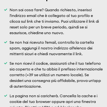
Non sai cosa fare? Quando richiesto, inserisci
l'indirizzo email che è collegato al tuo profilo e
clicca sul link che ti inviamo. Puoi utilizzare il link di
reset solo per un breve periodo, quindi se si
esaurisce, chiedine uno nuovo.
Se non hai ricevuto l'email, controlla la cartella
spam, aggiungi il nostro indirizzo all'elenco dei
mittenti sicuri e chiedi nuovamente il link.
Se non ricevi il codice, assicurati che il tuo telefono
sia coperto e che tu abbia il prefisso internazionale
corretto (+39 se utilizzi un numero locale). Se
desideri una consegna più affidabile, prova un'app
di autenticazione.
La pagina non si caricherà. Cancella la cache e i
cookie del tuo browser oppure apri una finestra