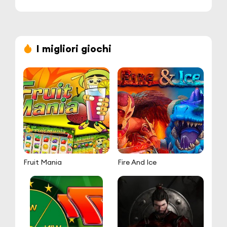
Processo di verifica
Accesso all'account
Come effettuare l'accesso
I migliori giochi
Risoluzione dei problemi di accesso
Esplora un numero enorme di giochi: slot, giochi da
tavolo e giochi con croupier dal vivo
Suggerimenti per la strategia di gioco
Bonus: cashback, giri gratuiti e tornei
Termini e condizioni del bonus
Fruit Mania
Fire And Ice
Come ottenere e utilizzare i codici promozionali
Cplay
Come utilizzare un codice
App mobile: gioca su Android, iOS e altri dispositivi