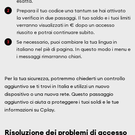
esatta.
Prepara il tuo codice una tantum se hai attivato
la verifica in due passaggi. Il tuo saldo e i tuoi limiti
verranno visualizzati in € dopo un accesso
riuscito e potrai continuare subito.
Se necessario, puoi cambiare la tua lingua in
italiano nel piè di pagina. In questo modo i menu e
i messaggi rimarranno chiari.
Per la tua sicurezza, potremmo chiederti un controllo
aggiuntivo se ti trovi in Italia e utilizzi un nuovo
dispositivo o una nuova rete. Questo passaggio
aggiuntivo ci aiuta a proteggere i tuoi soldi e le tue
informazioni su Cplay.
Risoluzione dei problemi di accesso